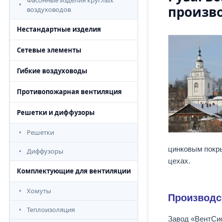
Фасонные изделия круглых
произв
воздуховодов
Нестандартные изделия
Сетевые элементы
Гибкие воздуховоды
Противопожарная вентиляция
Решетки и диффузоры
Решетки
цинковым покр
Диффузоры
цехах.
Комплектующие для вентиляции
Хомуты
Производст
Теплоизоляция
Завод «ВентСис