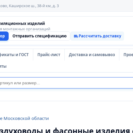
ово, Каширское ш., 38-й км, д. 3
тиляционных изделий
ля монтажных организаций
тор
Отправить спецификацию
Рассчитать доставку
фикаты и ГОСТ
Прайс-лист
Доставка и самовывоз
Про
иты
те Московской области
оздуховоды и фасонные изделия 