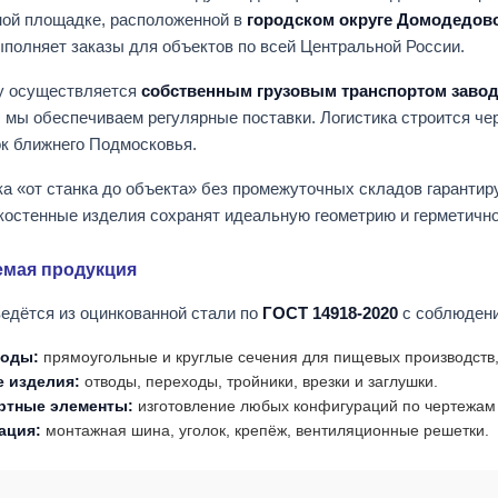
ной площадке, расположенной в
городском округе Домодедов
выполняет заказы для объектов по всей Центральной России.
зу осуществляется
собственным грузовым транспортом заво
), мы обеспечиваем регулярные поставки. Логистика строится че
к ближнего Подмосковья.
а «от станка до объекта» без промежуточных складов гарантиру
костенные изделия сохранят идеальную геометрию и герметично
емая продукция
едётся из оцинкованной стали по
ГОСТ 14918-2020
с соблюдени
воды:
прямоугольные и круглые сечения для пищевых производств,
 изделия:
отводы, переходы, тройники, врезки и заглушки.
ртные элементы:
изготовление любых конфигураций по чертежам 
ация:
монтажная шина, уголок, крепёж, вентиляционные решетки.