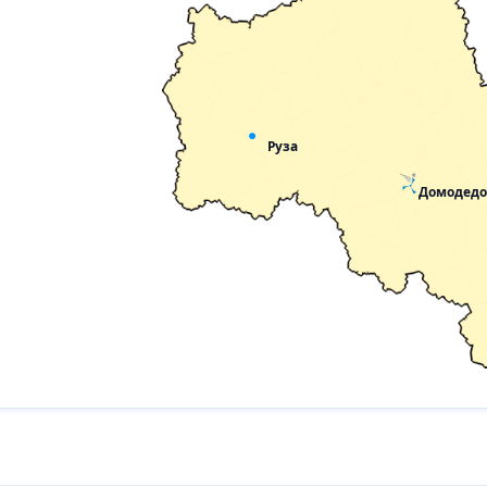
Руза
Домодедо