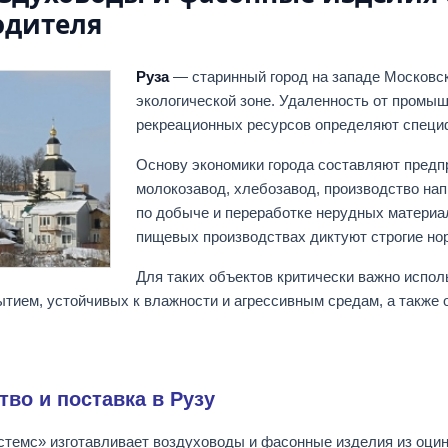
одителя
Руза
— старинный город на западе Московс
экологической зоне. Удаленность от промыш
рекреационных ресурсов определяют специф
Основу экономики города составляют пред
молокозавод, хлебозавод, производство нап
по добыче и переработке нерудных материа
пищевых производствах диктуют строгие но
Для таких объектов критически важно испо
ытием, устойчивых к влажности и агрессивным средам, а такж
во и поставка в Рузу
темс» изготавливает воздуховоды и фасонные изделия из оцин