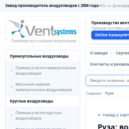
Завод-производитель воздуховодов с 2006 года
МО, г.о. Домодед
Производство вен
Прямые поставки д
Online Калькуля
О заводе
Серти
Прямоугольные воздуховоды
Контакты и реквиз
Прямые участки прямоугольных
воздуховодов
Фасонные изделия
прямоугольных воздуховодов
Главная
/
Руза
Круглые воздуховоды
Прямые участки круглых
← Назад к кар
воздуховодов
Руза: в