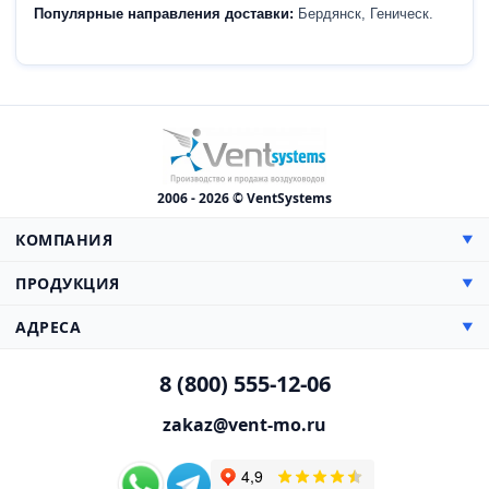
Популярные направления доставки:
Бердянск, Геническ.
2006 - 2026 © VentSystems
КОМПАНИЯ
▼
О компании
ПРОДУКЦИЯ
▼
Сертификаты
Прямоугольные
АДРЕСА
▼
Цены
Круглые
Доставка
Производство, Склад и Офис:
Противопожарная
8 (800) 555-12-06
Монтаж
142000, МО, г. Домодедово,
Гибкие воздуховоды
Каширское шоссе, 38 км, дом 3
Проектирование
zakaz@vent-mo.ru
Нестандартные
Схема проезда
Презентация
Сетевые элементы
Статьи
Отдел маркетинга:
Решетки