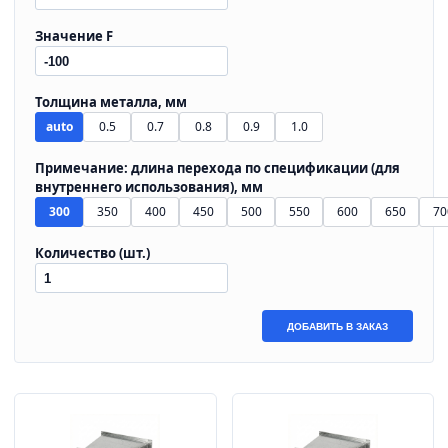
Значение F
Толщина металла, мм
auto
0.5
0.7
0.8
0.9
1.0
Примечание: длина перехода по спецификации (для
внутреннего использования), мм
300
350
400
450
500
550
600
650
70
Количество (шт.)
ДОБАВИТЬ В ЗАКАЗ