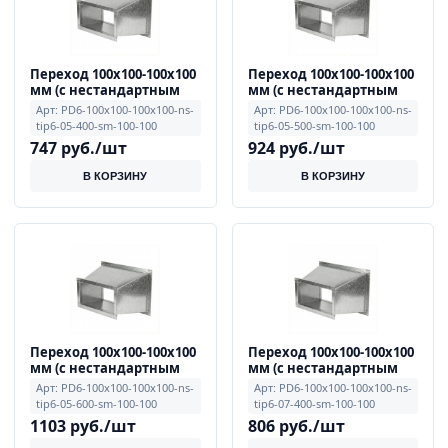
Переход 100x100-100x100
Переход 100x100-100x100
мм (с нестандартным
мм (с нестандартным
смещением, тип 6), 0.5
смещением, тип 6), 0.5
Арт: PD6-100x100-100x100-ns-
Арт: PD6-100x100-100x100-ns-
мм, примечание L=400
мм, примечание L=500
tip6-05-400-sm-100-100
tip6-05-500-sm-100-100
мм, смещение E=100,
мм, смещение E=100,
747 руб./шт
924 руб./шт
F=100
F=100
В КОРЗИНУ
В КОРЗИНУ
Переход 100x100-100x100
Переход 100x100-100x100
мм (с нестандартным
мм (с нестандартным
смещением, тип 6), 0.5
смещением, тип 6), 0.7
Арт: PD6-100x100-100x100-ns-
Арт: PD6-100x100-100x100-ns-
мм, примечание L=600
мм, примечание L=400
tip6-05-600-sm-100-100
tip6-07-400-sm-100-100
мм, смещение E=100,
мм, смещение E=100,
1103 руб./шт
806 руб./шт
F=100
F=100