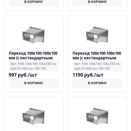
В КОРЗИНУ
В КОРЗИНУ
Переход 100x100-100x100
Переход 100x100-100x100
мм (с нестандартным
мм (с нестандартным
смещением, тип 6), 0.7
смещением, тип 6), 0.7
Арт: PD6-100x100-100x100-ns-
Арт: PD6-100x100-100x100-ns-
мм, примечание L=500
мм, примечание L=600
tip6-07-500-sm-100-100
tip6-07-600-sm-100-100
мм, смещение E=100,
мм, смещение E=100,
997 руб./шт
1190 руб./шт
F=100
F=100
В КОРЗИНУ
В КОРЗИНУ