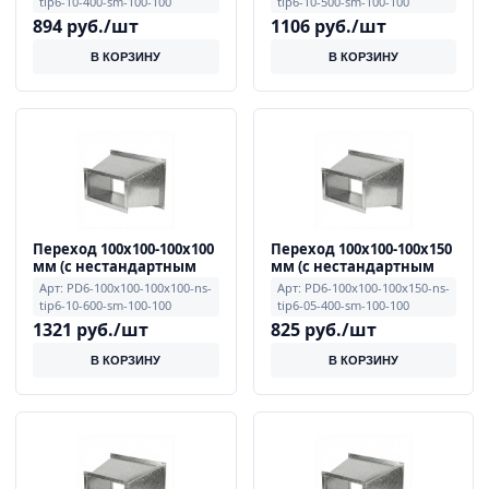
tip6-10-400-sm-100-100
tip6-10-500-sm-100-100
мм, смещение E=100,
мм, смещение E=100,
894 руб./шт
1106 руб./шт
F=100
F=100
В КОРЗИНУ
В КОРЗИНУ
Переход 100x100-100x100
Переход 100x100-100x150
мм (с нестандартным
мм (с нестандартным
смещением, тип 6), 1.0
смещением, тип 6), 0.5
Арт: PD6-100x100-100x100-ns-
Арт: PD6-100x100-100x150-ns-
мм, примечание L=600
мм, примечание L=400
tip6-10-600-sm-100-100
tip6-05-400-sm-100-100
мм, смещение E=100,
мм, смещение E=100,
1321 руб./шт
825 руб./шт
F=100
F=100
В КОРЗИНУ
В КОРЗИНУ