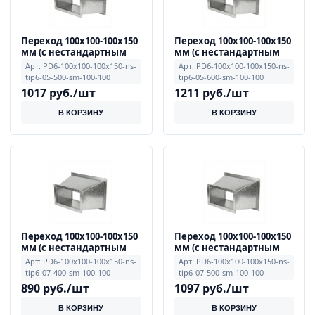
Переход 100x100-100x150
Переход 100x100-100x150
мм (с нестандартным
мм (с нестандартным
смещением, тип 6), 0.5
смещением, тип 6), 0.5
Арт: PD6-100x100-100x150-ns-
Арт: PD6-100x100-100x150-ns-
мм, примечание L=500
мм, примечание L=600
tip6-05-500-sm-100-100
tip6-05-600-sm-100-100
мм, смещение E=100,
мм, смещение E=100,
1017 руб./шт
1211 руб./шт
F=100
F=100
В КОРЗИНУ
В КОРЗИНУ
Переход 100x100-100x150
Переход 100x100-100x150
мм (с нестандартным
мм (с нестандартным
смещением, тип 6), 0.7
смещением, тип 6), 0.7
Арт: PD6-100x100-100x150-ns-
Арт: PD6-100x100-100x150-ns-
мм, примечание L=400
мм, примечание L=500
tip6-07-400-sm-100-100
tip6-07-500-sm-100-100
мм, смещение E=100,
мм, смещение E=100,
890 руб./шт
1097 руб./шт
F=100
F=100
В КОРЗИНУ
В КОРЗИНУ