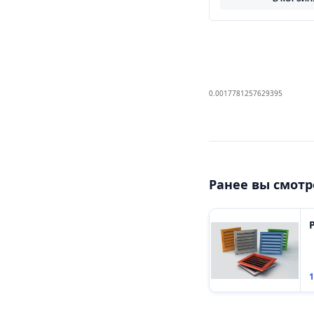
0.0017781257629395
Ранее вы смот
1