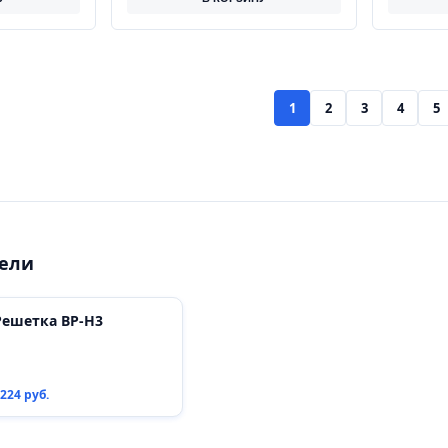
1
2
3
4
5
рели
Решетка ВР-Н3
224 руб.