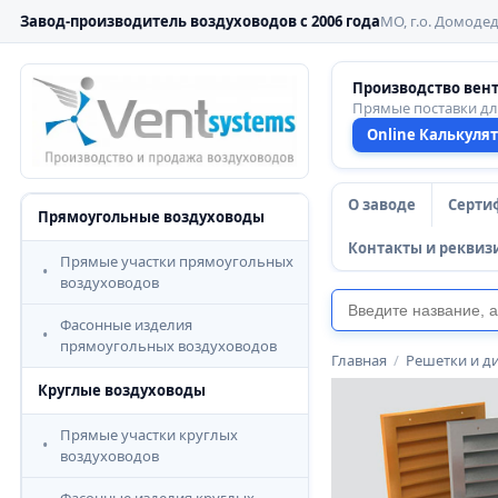
Завод-производитель воздуховодов с 2006 года
МО, г.о. Домодед
Производство вен
Прямые поставки д
Online Калькуля
О заводе
Серти
Прямоугольные воздуховоды
Контакты и реквиз
Прямые участки прямоугольных
воздуховодов
Фасонные изделия
прямоугольных воздуховодов
Главная
/
Решетки и д
Круглые воздуховоды
Прямые участки круглых
воздуховодов