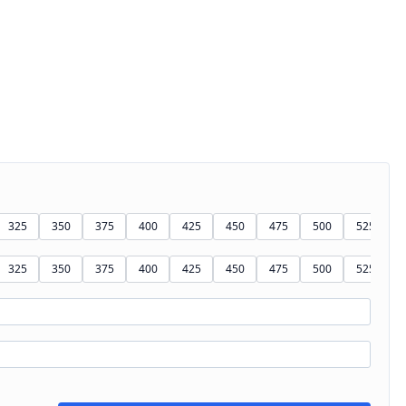
325
350
375
400
425
450
475
500
525
5
325
350
375
400
425
450
475
500
525
5