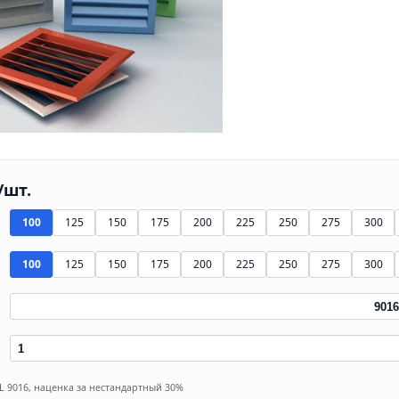
/шт.
100
125
150
175
200
225
250
275
300
100
125
150
175
200
225
250
275
300
AL 9016, наценка за нестандартный 30%