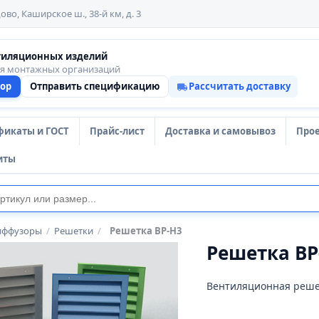
ово, Каширское ш., 38-й км, д. 3
тиляционных изделий
ля монтажных организаций
тор
Отправить спецификацию
Рассчитать доставку
фикаты и ГОСТ
Прайс-лист
Доставка и самовывоз
Про
иты
иффузоры
/
Решетки
/
Решетка ВР-Н3
Решетка ВР
Вентиляционная реше