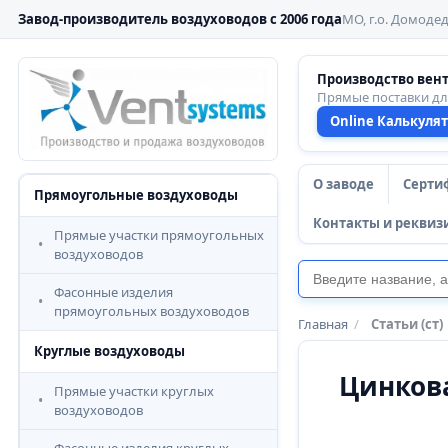
Завод-производитель воздуховодов с 2006 года
МО, г.о. Домодед
Производство вен
Прямые поставки д
Online Калькуля
О заводе
Серти
Прямоугольные воздуховоды
Контакты и реквиз
Прямые участки прямоугольных
воздуховодов
Фасонные изделия
прямоугольных воздуховодов
Главная
/
Статьи (ст)
Круглые воздуховоды
Цинков
Прямые участки круглых
воздуховодов