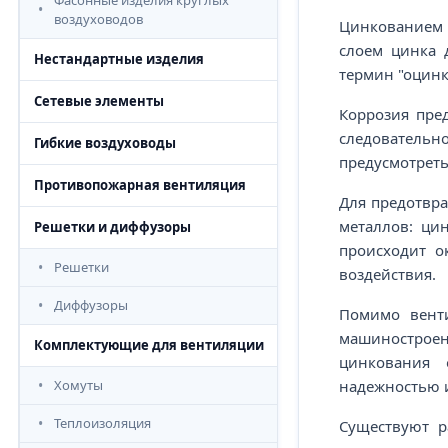
Фасонные изделия круглых
воздуховодов
Цинкованием 
слоем цинка 
Нестандартные изделия
термин "оцинк
Сетевые элементы
Коррозия пре
следователь
Гибкие воздуховоды
предусмотреть
Противопожарная вентиляция
Для предотвр
металлов: ци
Решетки и диффузоры
происходит о
Решетки
воздействия.
Диффузоры
Помимо венти
машиностроени
Комплектующие для вентиляции
цинкования 
надежностью 
Хомуты
Теплоизоляция
Существуют р