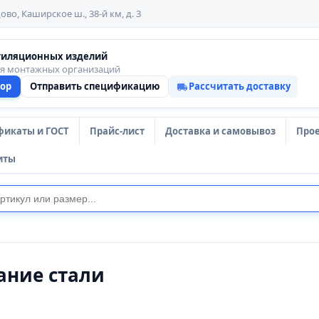
ово, Каширское ш., 38-й км, д. 3
тиляционных изделий
ля монтажных организаций
тор
Отправить спецификацию
Рассчитать доставку
фикаты и ГОСТ
Прайс-лист
Доставка и самовывоз
Про
иты
ание стали