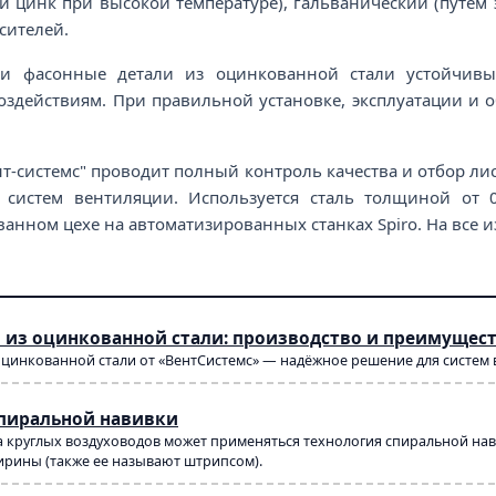
 цинк при высокой температуре), гальванический (путем 
сителей.
и фасонные детали из оцинкованной стали устойчивы
здействиям. При правильной установке, эксплуатации и 
т-системс" проводит полный контроль качества и отбор ли
 систем вентиляции. Используется сталь толщиной от 
анном цехе на автоматизированных станках Spiro. На все и
 из оцинкованной стали: производство и преимущес
оцинкованной стали от «ВентСистемс» — надёжное решение для систем
спиральной навивки
 круглых воздуховодов может применяться технология спиральной навив
рины (также ее называют штрипсом).