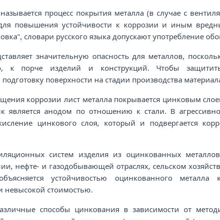
называется процесс покрытия металла (в случае с венти
для повышения устойчивости к коррозии и иным вредны
овка", словари русского языка допускают употребление обо
дставляет значительную опасность для металлов, посколь
но, к порче изделий и конструкций. Чтобы защитит
 подготовку поверхности на стадии производства материал
ащения коррозии лист металла покрывается цинковым слое
нк является анодом по отношению к стали. В агрессивн
кисление цинкового слоя, который и подвергается кор
ляционных систем изделия из оцинкованных металлов п
и, нефте- и газодобывающей отраслях, сельском хозяйств
объясняется устойчивостью оцинкованного металла к
и невысокой стоимостью.
азличные способы цинкования в зависимости от методи