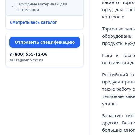
касается торг
Расходные материалы для
вред для сос
вентиляции
контролю.
Смотреть весь каталог
Торговые зал
оборудованы 
Отправить спецификацию
продукты нуж
8 (800) 555-12-06
Если в торго
zakaz@vent-mo.ru
вентиляции дл
Российский к
предусматрива
также работу 
тепловые зав
улицы.
Зачастую сис
другом. Вент
больших мног