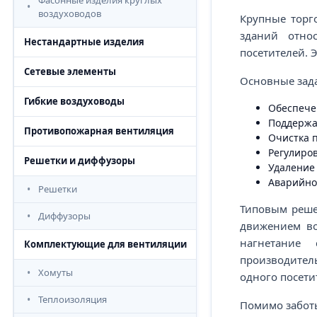
Фасонные изделия круглых
воздуховодов
Крупные торг
зданий отно
Нестандартные изделия
посетителей. 
Сетевые элементы
Основные зада
Гибкие воздуховоды
Обеспече
Поддержа
Противопожарная вентиляция
Очистка п
Регулиров
Решетки и диффузоры
Удаление
Аварийно
Решетки
Типовым реше
Диффузоры
движением во
нагнетание 
Комплектующие для вентиляции
производител
Хомуты
одного посети
Теплоизоляция
Помимо заботы