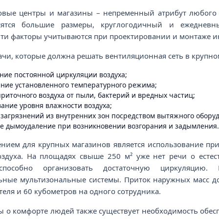
овые центры и магазины – непременный атрибут любого 
сятся большие размеры, круглогодичный и ежедневн
Эти факторы учитываются при проектировании и монтаже ин
чи, которые должна решать вентиляционная сеть в крупно
ние постоянной циркуляции воздуха;
ние установленного температурного режима;
риточного воздуха от пыли, бактерий и вредных частиц;
ание уровня влажности воздуха;
 загрязнений из внутренних зон посредством вытяжного обору
е дымоудаление при возникновении возгорания и задымления.
нием для крупных магазинов является использование пр
здуха. На площадях свыше 250 м² уже нет речи о естес
способно организовать достаточную циркуляцию.
ьные мультизональные системы. Приток наружных масс до
теля и 60 кубометров на одного сотрудника.
 о комфорте людей также существует необходимость обесп