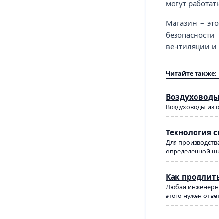
могут работат
Магазин – эт
безопасност
вентиляции и
Читайте также:
Воздуховоды
Воздуховоды из 
Технология 
Для производства
определенной ши
Как продлит
Любая инженерна
этого нужен отве