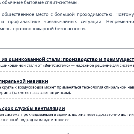
ь обычные бытовые сплит-системы.
о общественное место с большой проходимостью. Поэтом
и и профилактике чрезвычайных ситуаций. Непременн
 меры противопожарной безопасности.
 из оцинкованной стали: производство и преимущес
оцинкованной стали от «ВентСистемс» — надёжное решение для систем
спиральной навивки
 круглых воздуховодов может применяться технология спиральной навив
рины (также ее называют штрипсом).
ь срок службы вентиляции
я система, прокладываемая в здании, должна иметь достаточно долги
тственный подход на каждом этапе ее