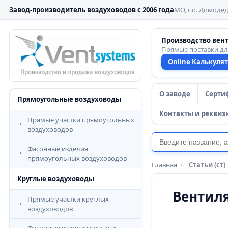
Завод-производитель воздуховодов с 2006 года
МО, г.о. Домодед
Производство вен
Прямые поставки д
Online Калькуля
О заводе
Серти
Прямоугольные воздуховоды
Контакты и реквиз
Прямые участки прямоугольных
воздуховодов
Фасонные изделия
прямоугольных воздуховодов
Главная
/
Статьи (ст)
Круглые воздуховоды
Вентил
Прямые участки круглых
воздуховодов