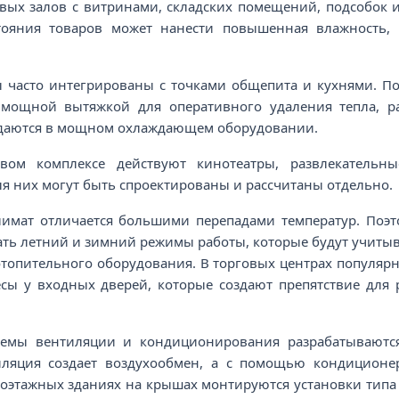
овых залов с витринами, складских помещений, подсобок 
тояния товаров может нанести повышенная влажность, 
ы часто интегрированы с точками общепита и кухнями. П
мощной вытяжкой для оперативного удаления тепла, р
даются в мощном охлаждающем оборудовании.
вом комплексе действуют кинотеатры, развлекательн
я них могут быть спроектированы и рассчитаны отдельно.
лимат отличается большими перепадами температур. Поэ
ть летний и зимний режимы работы, которые будут учиты
отопительного оборудования. В торговых центрах популя
есы у входных дверей, которые создают препятствие для 
темы вентиляции и кондиционирования разрабатываются
иляция создает воздухообмен, а с помощью кондиционе
оэтажных зданиях на крышах монтируются установки типа 