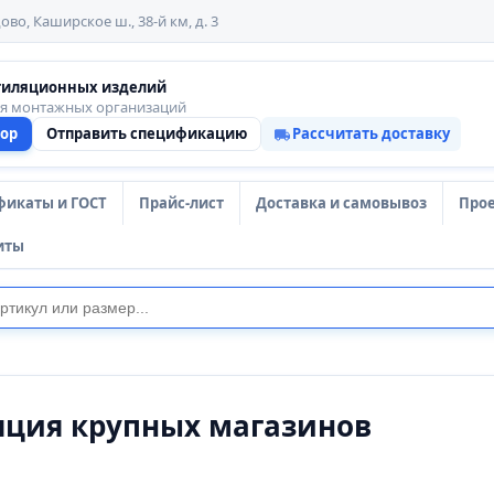
ово, Каширское ш., 38-й км, д. 3
тиляционных изделий
ля монтажных организаций
тор
Отправить спецификацию
Рассчитать доставку
фикаты и ГОСТ
Прайс-лист
Доставка и самовывоз
Про
иты
яция крупных магазинов