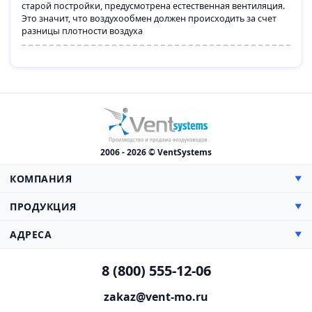
старой постройки, предусмотрена естественная вентиляция.
Это значит, что воздухообмен должен происходить за счет
разницы плотности воздуха
2006 - 2026 © VentSystems
КОМПАНИЯ
▼
О компании
ПРОДУКЦИЯ
▼
Сертификаты
Прямоугольные
АДРЕСА
▼
Цены
Круглые
Доставка
Производство, Склад и Офис:
Противопожарная
8 (800) 555-12-06
Монтаж
142000, МО, г. Домодедово,
Гибкие воздуховоды
Каширское шоссе, 38 км, дом 3
Проектирование
zakaz@vent-mo.ru
Нестандартные
Схема проезда
Презентация