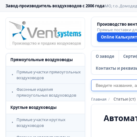
Завод-производитель воздуховодов с 2006 года
МО, г.о. Домодед
Производство вен
Прямые поставки д
Online Калькуля
О заводе
Серти
Прямоугольные воздуховоды
Контакты и реквиз
Прямые участки прямоугольных
воздуховодов
Фасонные изделия
прямоугольных воздуховодов
Главная
/
Статьи (ст)
Круглые воздуховоды
Автома
Прямые участки круглых
воздуховодов