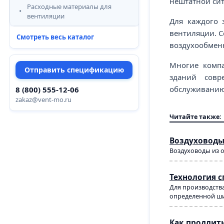
нештатной сит
Расходные материалы для
вентиляции
Для каждого 
вентиляции. 
Смотреть весь каталог
воздухообменн
Многие компа
Отправить спецификацию
зданий совр
обслуживанию.
8 (800) 555-12-06
zakaz@vent-mo.ru
Читайте также:
Воздуховоды
Воздуховоды из 
Технология 
Для производства
определенной ши
Как продлит