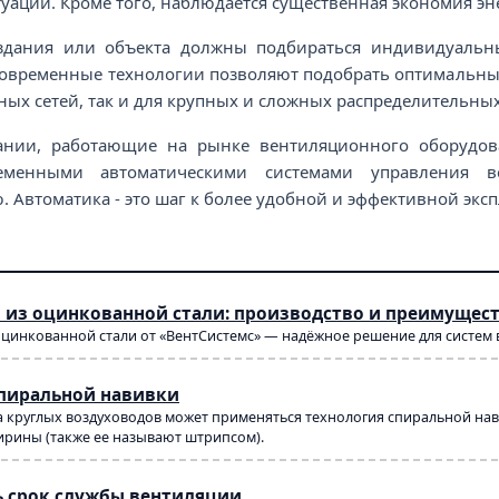
уации. Кроме того, наблюдается существенная экономия эне
здания или объекта должны подбираться индивидуаль
Современные технологии позволяют подобрать оптимальны
ых сетей, так и для крупных и сложных распределительных
нии, работающие на рынке вентиляционного оборудов
еменными автоматическими системами управления в
 Автоматика - это шаг к более удобной и эффективной экс
 из оцинкованной стали: производство и преимущес
оцинкованной стали от «ВентСистемс» — надёжное решение для систем
спиральной навивки
 круглых воздуховодов может применяться технология спиральной навив
рины (также ее называют штрипсом).
ь срок службы вентиляции