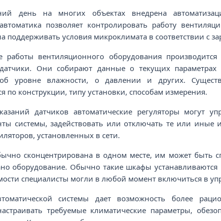
ний день на многих объектах внедрена автоматизаци
автоматика позволяет контролировать работу вентиляци
а поддерживать условия микроклимата в соответствии с з
е работы вентиляционного оборудования производится
датчики. Они собирают данные о текущих параметрах
 об уровне влажности, о давлении и других. Сущест
 по конструкции, типу установки, способам измерения.
казаний датчиков автоматические регуляторы могут уп
нты системы, задействовать или отключать те или иные
иляторов, установленных в сети.
бычно сконцентрирована в одном месте, им может быть 
ано оборудование. Обычно такие шкафы устанавливаются в
ости специалисты могли в любой момент включиться в уп
втоматической системы дает возможность более раци
настраивать требуемые климатические параметры, обезо