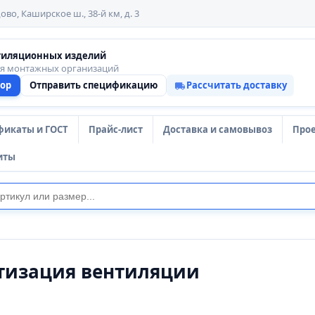
ово, Каширское ш., 38-й км, д. 3
тиляционных изделий
ля монтажных организаций
тор
Отправить спецификацию
Рассчитать доставку
фикаты и ГОСТ
Прайс-лист
Доставка и самовывоз
Про
иты
тизация вентиляции