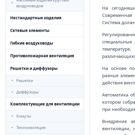
Фасонные изделия круглых
воздуховодов
На сегодняш
Современная 
Нестандартные изделия
Система должн
Сетевые элементы
Регулировани
специальные 
Гибкие воздуховоды
температуре,
различающихся
Противопожарная вентиляция
На основе по
Решетки и диффузоры
разные элеме
Решетки
действия вент
Диффузоры
Автоматика о
котором собр
Комплектующие для вентиляции
при необходим
Хомуты
Внедрение а
Теплоизоляция
вентиляции, 