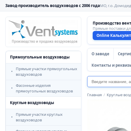
Завод-производитель воздуховодов с 2006 года
МО, г.о. Домодед
Производство вен
Прямые поставки д
Online Калькуля
О заводе
Серти
Прямоугольные воздуховоды
Контакты и реквиз
Прямые участки прямоугольных
воздуховодов
Фасонные изделия
прямоугольных воздуховодов
Главная
/
Круглые воз
Круглые воздуховоды
Прямые участки круглых
воздуховодов