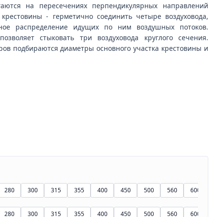
гаются на пересечениях перпендикулярных направлений
а крестовины - герметично соединить четыре воздуховода,
ное распределение идущих по ним воздушных потоков.
позволяет стыковать три воздуховода круглого сечения.
ров подбираются диаметры основного участка крестовины и
280
300
315
355
400
450
500
560
600
6
280
300
315
355
400
450
500
560
600
6