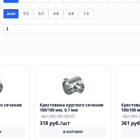
auto
0.5
0.7
0.8
0.9
1.0
го сечения
Крестовина круглого сечения
Крестови
100/100 мм, 0.7 мм
100/100 
Арт: KKS-100-100-07
Арт: KKS-
318 руб./шт
361 ру
У
В КОРЗИНУ