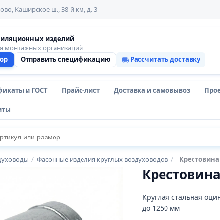
ово, Каширское ш., 38-й км, д. 3
тиляционных изделий
ля монтажных организаций
тор
Отправить спецификацию
Рассчитать доставку
фикаты и ГОСТ
Прайс-лист
Доставка и самовывоз
Про
иты
духоводы
/
Фасонные изделия круглых воздуховодов
/
Крестовина
Крестовина
Круглая стальная оци
до 1250 мм