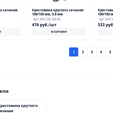
го сечения
Крестовина круглого сечения
Крестови
100/150 мм, 0.8 мм
100/150 
Арт: KKS-100-150-08
Арт: KKS-
476 руб./шт
533 ру
У
В КОРЗИНУ
1
2
3
4
5
рели
Крестовина круглого
сечения