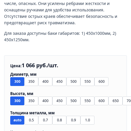
числе, опасных. Они усилены ребрами жесткости и
оснащены ручками для удобства использования.
Отсутствие острых краев обеспечивает безопасность и
предотвращает риск травматизма.
Для заказа доступны баки габаритов: 1) 450х1000мм, 2)
450х1250мм.
1 066 руб./шт.
Цена:
Диаметр, мм
300
350
400
450
500
550
600
Высота, мм
300
350
400
450
500
550
600
650
70
Толщина металла, мм
auto
0.5
0.7
0.8
0.9
1.0